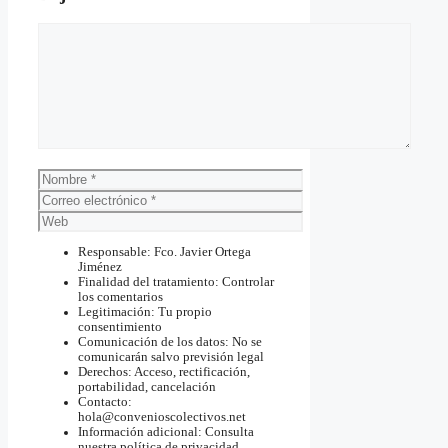
Comentario
Nombre
Correo
electrónico
Web
Responsable: Fco. Javier Ortega
Jiménez
Finalidad del tratamiento: Controlar
los comentarios
Legitimación: Tu propio
consentimiento
Comunicación de los datos: No se
comunicarán salvo previsión legal
Derechos: Acceso, rectificación,
portabilidad, cancelación
Contacto:
hola@convenioscolectivos.net
Información adicional: Consulta
nuestra política de privacidad