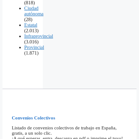
(818)
Ciudad
autónoma
(28)
Estatal
(2.013)
Infraprovincial
(3.016)
Provincial
(1.871)
Convenios Colectivos
Listado de convenios colectivos de trabajo en España,
gratis, a un solo clic.
¡A qué esperas, entra, descarga en pdf o imprime el tuyo!