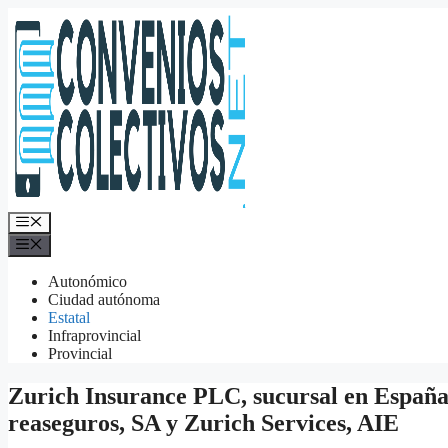
Saltar
al
contenido
Menú
Menú
Autonómico
Ciudad autónoma
Estatal
Infraprovincial
Provincial
Zurich Insurance PLC, sucursal en España
reaseguros, SA y Zurich Services, AIE